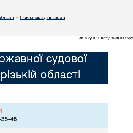
області
Показники діяльності
•
Людям з порушенням зору
ржавної судової
різькій області
л
-35-46