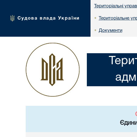
Територіальні упра
Судова влада України
Територіальне упр
•
Документи
•
Тери
адм
Єдини