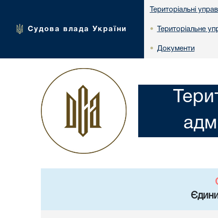
Територіальні упра
Судова влада України
Територіальне упр
•
Документи
•
Тери
адм
Єдини