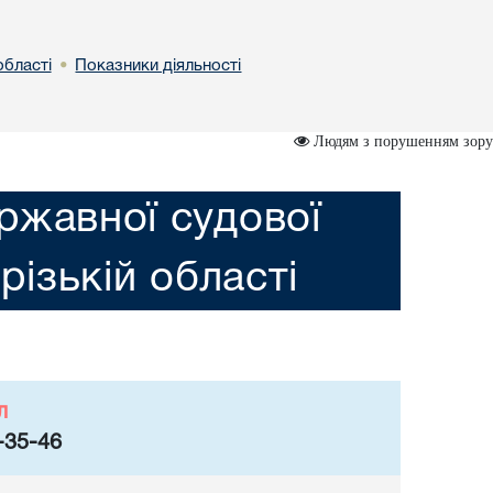
області
Показники діяльності
•
Людям з порушенням зору
ржавної судової
різькій області
л
-35-46