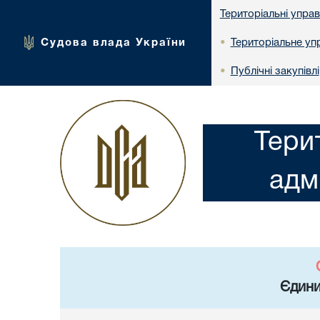
Територіальні упра
Судова влада України
Територіальне упр
•
Публічні закупівлі
•
Тери
адм
Єдини