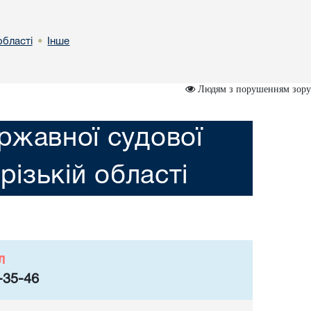
області
Інше
•
Людям з порушенням зору
ржавної судової
різькій області
л
-35-46