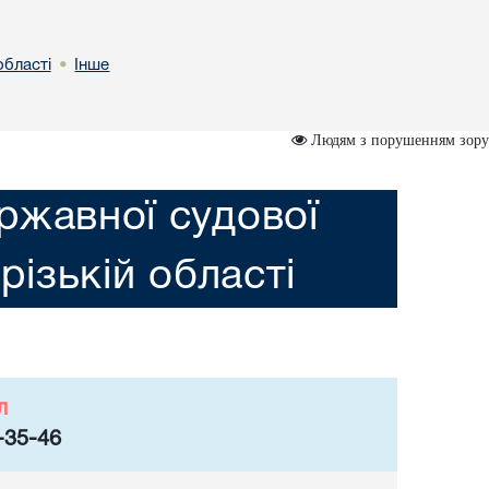
області
Інше
•
Людям з порушенням зору
ржавної судової
різькій області
л
-35-46