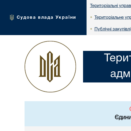
Територіальні упра
Судова влада України
Територіальне упр
•
Публічні закупівлі
•
Тери
адм
Єдини