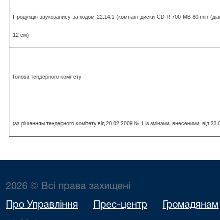
Продукція звукозапису за кодом 22.14.1 (компакт-диски CD-R 700 MB 80 min (ді
12 см)
Голова тендерного комітету
(за рішенням тендерного комітету від 20.02.2009 № 1 із змінами, внесеними
від 23
2026 © Всі права захищені
Про Управління
Прес-центр
Громадянам