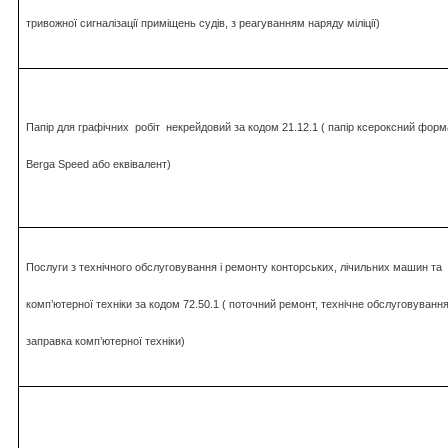
тривожної сигналізації приміщень судів, з реагуванням наряду міліції)
Папір для графічних
робіт
некрейдовий за кодом 21.12.1 ( папір ксероксний форм
Berga Speed або еквівалент)
Послуги з технічного обслуговування і ремонту конторських, лічильних машин та
комп’ютерної техніки за кодом 72.50.1 ( поточний ремонт, технічне обслуговування
заправка комп’ютерної техніки)