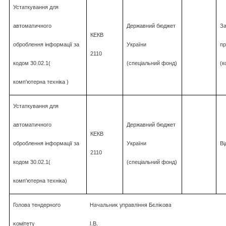
Устаткування для
автоматичного
Державний бюджет
За
КЕКВ
оброблення інформації за
України
пр
2110
кодом 30.02.1(
(спеціальний фонд)
(к
комп'ютерна техніка )
Устаткування для
автоматичного
Державний бюджет
КЕКВ
оброблення інформації за
України
Ві
2110
кодом 30.02.1(
(спеціальний фонд)
комп'ютерна техніка)
Голова тендерного
Начальник управління Бєлікова
комітету
І.В.