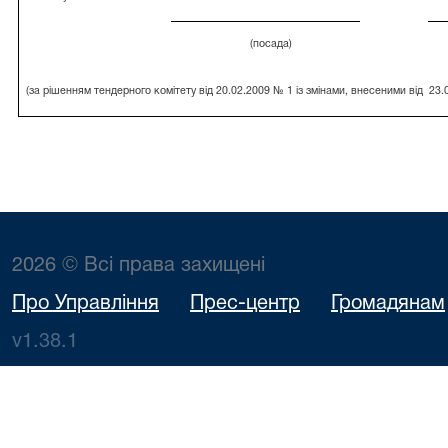
(посада)
(за рішенням тендерного комітету від 20.02.2009 № 1 із змінами, внесеними від
23.
2026 © Всі права захищені
Про Управління
Прес-центр
Громадянам
v1.38.1