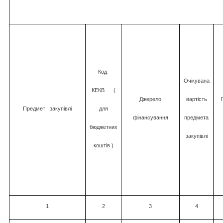
Код
Очікувана
КЕКВ
(
Джерело
вартість
Предмет
закупівлі
для
фінансування
предмета
бюджетних
закупівлі
коштів )
1
2
3
4