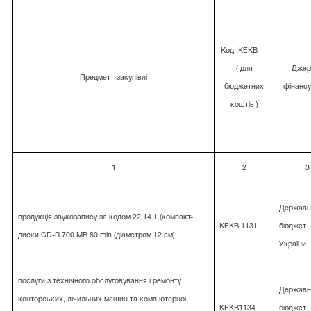
Код
КЕКВ
( для
Джер
Предмет
закупівлі
бюджетних
фінанс
коштів )
1
2
3
Державн
продукція звукозапису за кодом 22.14.1 (компакт-
КЕКВ 1131
бюджет
диски CD-R 700 MB 80 min (діаметром 12 см)
України
послуги з технічного обслуговування і ремонту
Державн
конторських, лічильних машин та комп’ютерної
КЕКВ1134
бюджет