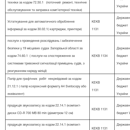
техніки за кодом 72.50.1
(поточний
ремонт, технічне
України
обслуговування та заправка комп’ютерної техніки)
Державн
Устаткування для автоматичного оброблення
КЕКВ
бюджет
інформації за кодом 30.02.1( картриджи, принтери)
1131
України
послуги з проведення розслідувань і забезпечення
безпеки у 19 місцевих судах Запорізької області за
Державн
кодом 74.60.1
( послуги на спостереження за
КЕКВ 1134
бюджет
системами тривожної сигналізації приміщень судів, з
України
реагуванням наряду міліції)
Папір для графічних
робіт
некрейдовий за кодом
Державн
КЕКВ
21.12.1 ( папір ксероксний формату А4 Svetocopy або
бюджет
1131
еквівалент)
України
продукція звукозапису за кодом 22.14.1 (компакт-
Державн
КЕКВ 1131
диски CD-R 700 MB 80 min (діаметром 12 см)
бюджет 
продукція звукозапису за кодом 22.14.1 (компакт-
Державн
КЕКВ 1131