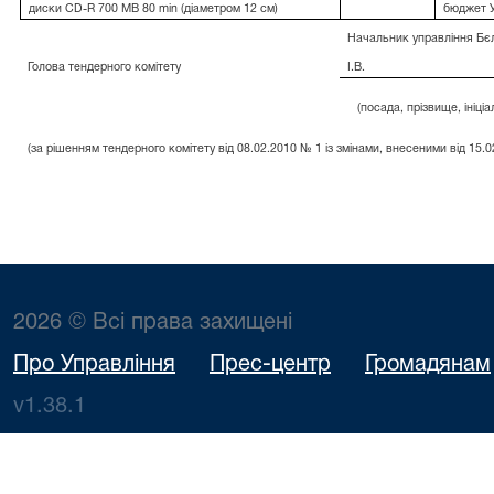
диски CD-R 700 MB 80 min (діаметром 12 см)
бюджет 
Начальник управління Бє
Голова тендерного комітету
І.В.
(посада, прізвище, ініціа
(за рішенням тендерного комітету від 08.02.2010 № 1 із змінами, внесеними від 15.
2026 © Всі права захищені
Про Управління
Прес-центр
Громадянам
v1.38.1