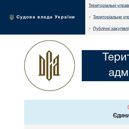
Територіальні упра
Судова влада України
Територіальне упр
•
Публічні закупівлі
•
Тери
адм
Єдини