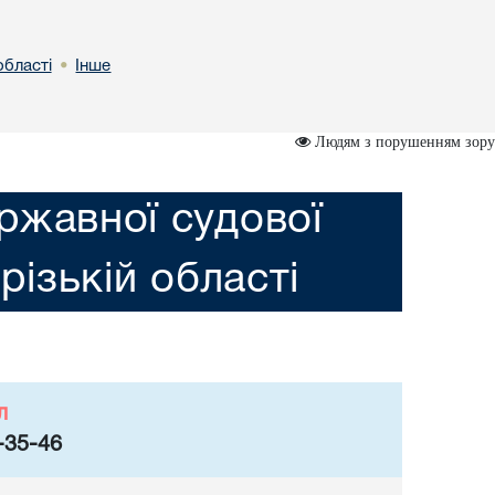
області
Інше
•
Людям з порушенням зору
ржавної судової
різькій області
л
-35-46