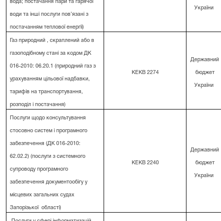
вода; постачання пари та гарячої
України
води та інші послуги пов’язані з
постачанням теплової енергії)
Газ природний , скраплений або в
газоподібному стані за кодом ДК
Державний
016-2010: 06.20.1 (природний газ з
КЕКВ 2274
бюджет
урахуванням цільової надбавки,
України
тарифів на транспортування,
розподіл і постачання)
Послуги щодо консультування
стосовно систем і програмного
забезпечення (ДК 016-2010:
Державний
62.02.2) (послуги з системного
КЕКВ 2240
бюджет
супроводу програмного
України
забезпечення документообігу у
місцевих загальних судах
Запорізької
області)
Послуги у сфері інформатизацій