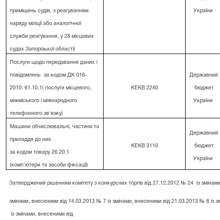
приміщень судів, з реагуванням
України
наряду міліції або аналогічної
служби реагування, у 28 місцевих
судах Запорізької області)
Послуги щодо передавання даних і
повідомлень
за кодом ДК 016-
Державний
2010: 61.10.1( послуги місцевого,
КЕКВ 2240
бюджет
міжміського і міжнародного
України
телефонного зв'язку)
Машини обчислювальні, частини та
Державний
приладдя до них
КЕКВ 3110
бюджет
за кодом товару 26.20.1
України
(комп’ютери та засоби фіксації)
Затверджений рішенням комітету з конкурсних торгів від 27.12.2012 № 24
із змінам
змінами, внесеними від 14.03.2013 № 7 із змінами, внесеними від 21.03.2013 № 8 із 
із змінами, внесеними від