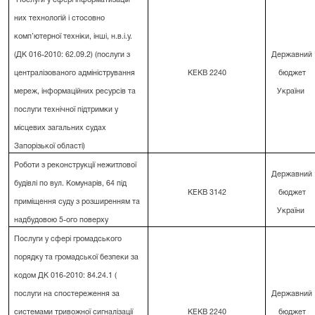
них технологій і стосовно
комп’ютерної техніки, інші, н.в.і.у.
(ДК 016-2010: 62.09.2) (послуги з
Державний
централізованого адміністрування
КЕКВ 2240
бюджет
мереж, інформаційних ресурсів та
України
послуги технічної підтримки у
місцевих загальних судах
Запорізької області)
Роботи з реконструкції нежитлової
Державний
будівлі по вул. Комунарів, 64 під
КЕКВ 3142
бюджет
приміщення суду з розширенням та
України
надбудовою 5-ого поверху
Послуги у сфері громадського
порядку та громадської безпеки за
кодом ДК 016-2010: 84.24.1 (
послуги на спостереження за
Державний
системами тривожної сигналізації
КЕКВ 2240
бюджет