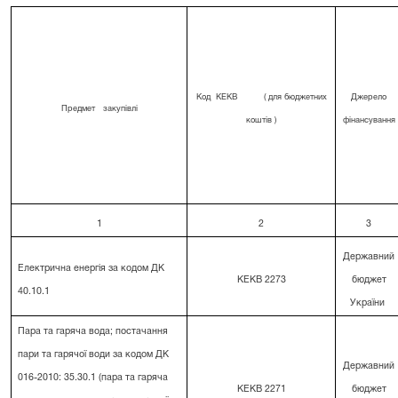
Код
КЕКВ
( для бюджетних
Джерело
Предмет
закупівлі
коштів )
фінансування
1
2
3
Державний
Електрична енергія за кодом ДК
КЕКВ 2273
бюджет
40.10.1
України
Пара та гаряча вода; постачання
пари та гарячої води за кодом ДК
Державний
016-2010: 35.30.1 (пара та гаряча
КЕКВ 2271
бюджет