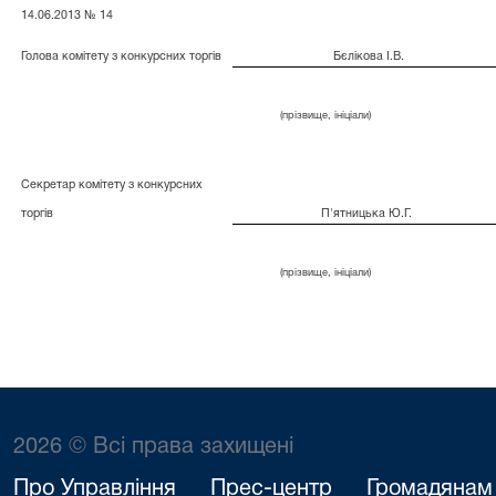
14.06.2013 № 14
Голова комітету з конкурсних торгів
Бєлікова І.В.
(прізвище, ініціали)
Секретар комітету з конкурсних
торгів
П'ятницька Ю.Г.
(прізвище, ініціали)
2026 © Всі права захищені
Про Управління
Прес-центр
Громадянам