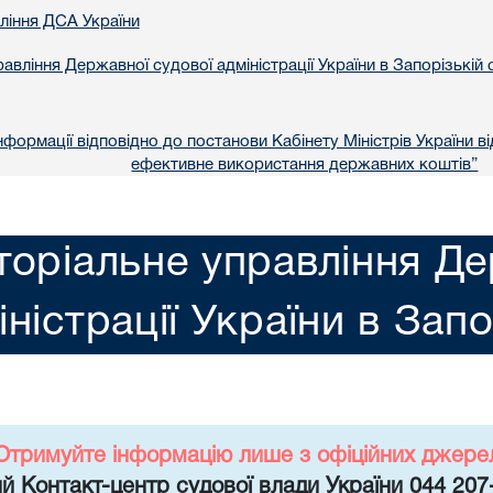
вління ДСА України
авління Державної судової адміністрації України в Запорізькій 
формації відповідно до постанови Кабінету Міністрів України в
ефективне використання державних коштів”
торіальне управління Де
іністрації України в Запо
Отримуйте інформацію лише з офіційних джере
й Контакт-центр судової влади України 044 207