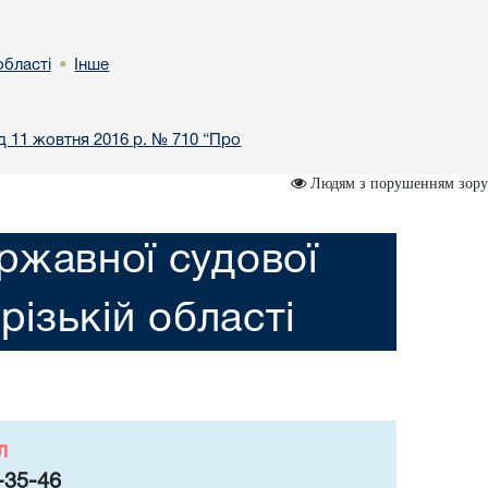
області
Інше
•
ід 11 жовтня 2016 р. № 710 “Про
Людям з порушенням зору
ржавної судової
різькій області
л
-35-46