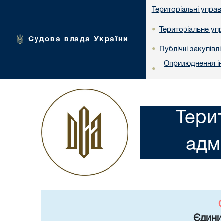
Територіальні упра
Територіальне упр
•
Судова влада України
Публічні закупівлі
•
Оприлюднення ін
•
Тери
адм
Єдини