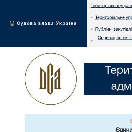
Територіальні упра
Територіальне упр
•
Судова влада України
Публічні закупівлі
•
Оприлюднення ін
•
Тери
адм
Єдини