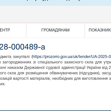
ЕНТР
ГРОМАДЯНАМ
ПОКАЗНИК
28-000489-a
едмета закупівлі (
https://prozorro.gov.ua/uk/tender/UA-2025
 у загородженнях зі спеціального захисного скла для утр
жені наказом Державної судової адміністрації України ві
ого скла для розміщення обвинувачених (підсудних), засуд
озицій вартості матеріалів, необхідних для виготовлення 
их.