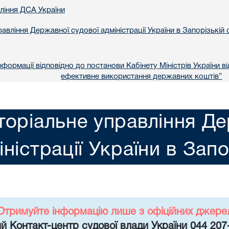
вління ДСА України
авління Державної судової адміністрації України в Запорізькій 
формації відповідно до постанови Кабінету Міністрів України в
ефективне використання державних коштів”
торіальне управління Де
іністрації України в Запо
Отримуйте інформацію лише з офіційних джере
й Контакт-центр судової влади України 044 207