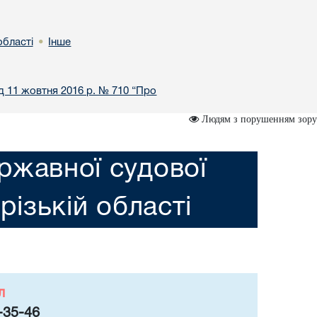
області
Інше
•
ід 11 жовтня 2016 р. № 710 “Про
Людям з порушенням зору
ржавної судової
різькій області
л
-35-46