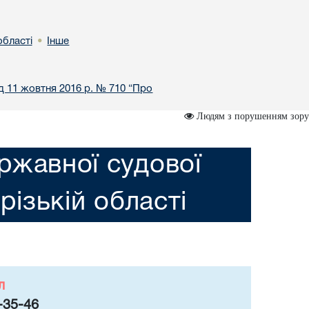
області
Інше
•
ід 11 жовтня 2016 р. № 710 “Про
Людям з порушенням зору
ржавної судової
різькій області
л
-35-46