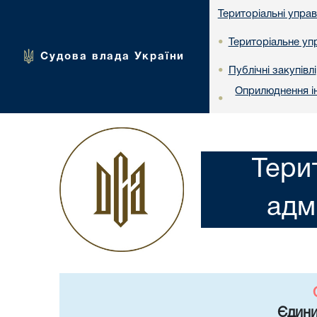
Територіальні упра
Територіальне упр
•
Судова влада України
Публічні закупівлі
•
Оприлюднення ін
•
Тери
адм
Єдини