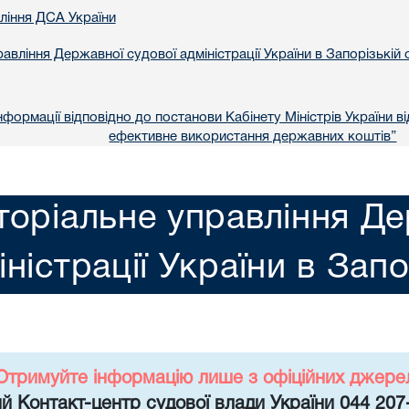
вління ДСА України
авління Державної судової адміністрації України в Запорізькій 
формації відповідно до постанови Кабінету Міністрів України в
ефективне використання державних коштів”
торіальне управління Де
іністрації України в Запо
Отримуйте інформацію лише з офіційних джере
й Контакт-центр судової влади України 044 207