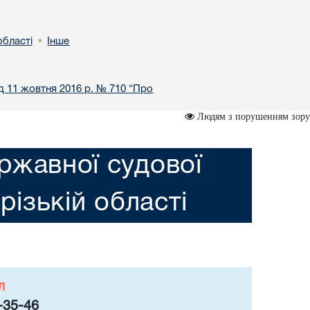
області
Інше
•
ід 11 жовтня 2016 р. № 710 “Про
Людям з порушенням зору
ржавної судової
різькій області
л
-35-46