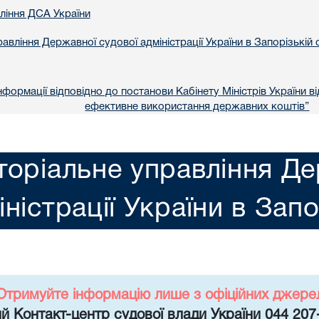
вління ДСА України
авління Державної судової адміністрації України в Запорізькій 
формації відповідно до постанови Кабінету Міністрів України в
ефективне використання державних коштів”
торіальне управління Де
іністрації України в Запо
Отримуйте інформацію лише з офіційних джере
й Контакт-центр судової влади України 044 207