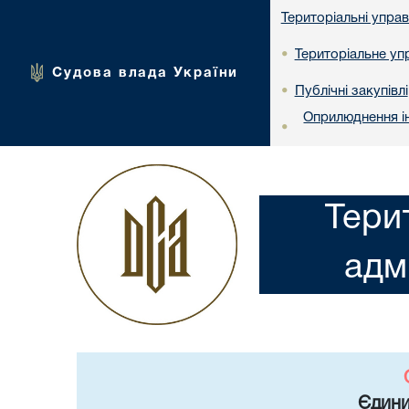
Територіальні упра
Територіальне упр
•
Судова влада України
Публічні закупівлі
•
Оприлюднення ін
•
Тери
адм
Єдини