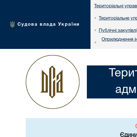
Територіальні упра
Територіальне упр
•
Судова влада України
Публічні закупівлі
•
Оприлюднення ін
•
Тери
адм
Єдини