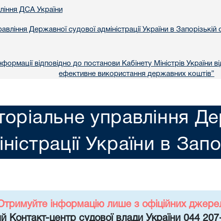
вління ДСА України
авління Державної судової адміністрації України в Запорізькій 
формації відповідно до постанови Кабінету Міністрів України в
ефективне використання державних коштів”
торіальне управління Де
іністрації України в Запо
Отримуйте інформацію лише з офіційних джере
й Контакт-центр судової влади України 044 207