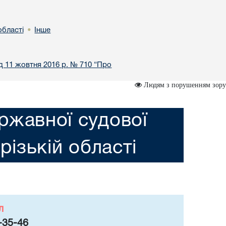
області
Інше
•
ід 11 жовтня 2016 р. № 710 “Про
Людям з порушенням зору
ржавної судової
різькій області
л
-35-46