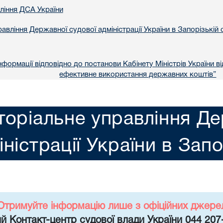
вління ДСА України
авління Державної судової адміністрації України в Запорізькій 
формації відповідно до постанови Кабінету Міністрів України в
ефективне використання державних коштів”
торіальне управління Де
іністрації України в Запо
Отримуйте інформацію лише з офіційних джере
й Контакт-центр судової влади України 044 207