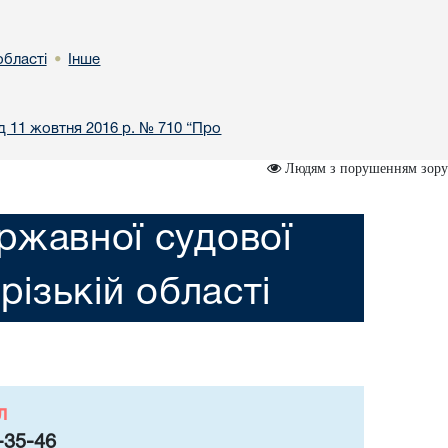
області
Інше
•
ід 11 жовтня 2016 р. № 710 “Про
Людям з порушенням зору
ржавної судової
різькій області
л
-35-46