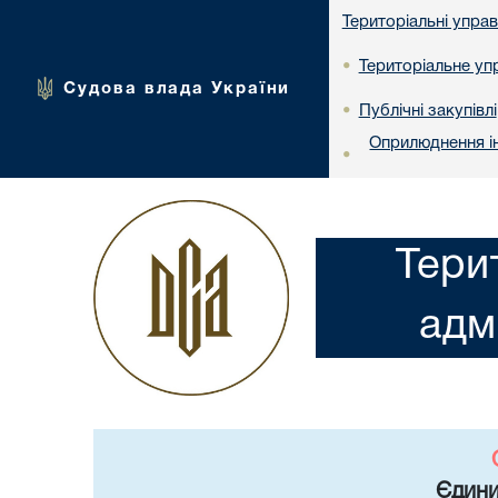
Територіальні упра
Територіальне упр
•
Судова влада України
Публічні закупівлі
•
Оприлюднення ін
•
Тери
адм
Єдини