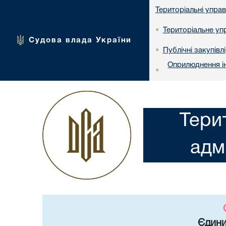
Територіальні упра
Територіальне упр
•
Судова влада України
Публічні закупівлі
•
Оприлюднення ін
•
Тери
адм
Єдини