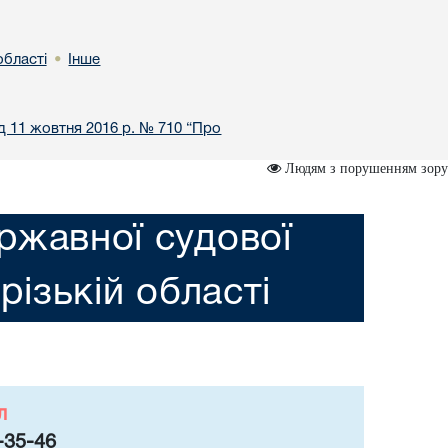
області
Інше
•
ід 11 жовтня 2016 р. № 710 “Про
Людям з порушенням зору
ржавної судової
різькій області
л
-35-46