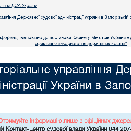
вління ДСА України
авління Державної судової адміністрації України в Запорізькій 
формації відповідно до постанови Кабінету Міністрів України в
ефективне використання державних коштів”
торіальне управління Де
іністрації України в Запо
Отримуйте інформацію лише з офіційних джере
й Контакт-центр судової влади України 044 207