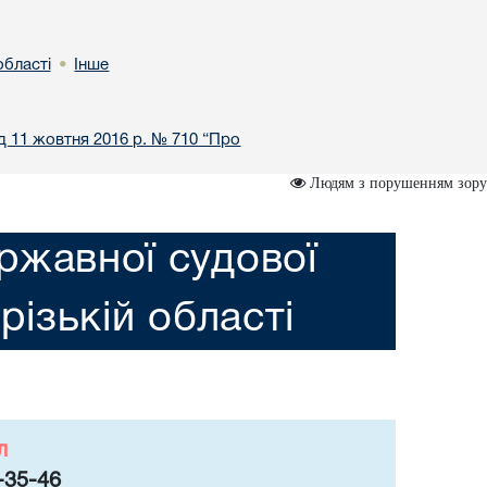
області
Інше
•
ід 11 жовтня 2016 р. № 710 “Про
Людям з порушенням зору
ржавної судової
різькій області
л
-35-46