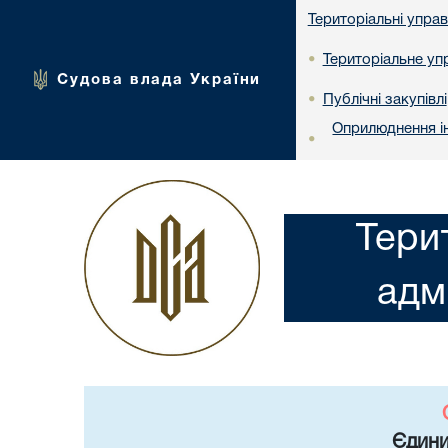
Територіальні упра
Територіальне упр
•
Судова влада України
Публічні закупівлі
•
Оприлюднення ін
•
Тери
адм
Єдини