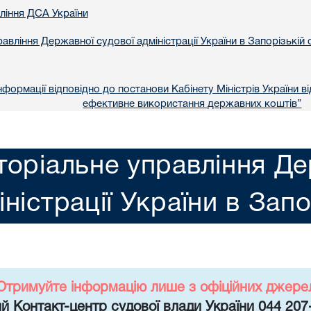
вління ДСА України
авління Державної судової адміністрації України в Запорізькій 
формації відповідно до постанови Кабінету Міністрів України в
ефективне використання державних коштів”
торіальне управління Де
іністрації України в Запо
Отримуйте інформацію лише з офіційних джере
й Контакт-центр судової влади України 044 207