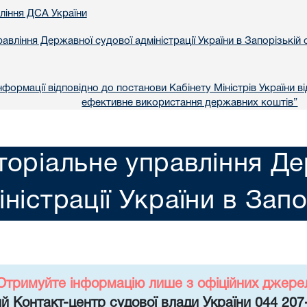
вління ДСА України
авління Державної судової адміністрації України в Запорізькій 
формації відповідно до постанови Кабінету Міністрів України в
ефективне використання державних коштів”
торіальне управління Де
іністрації України в Запо
Отримуйте інформацію лише з офіційних джере
й Контакт-центр судової влади України 044 207