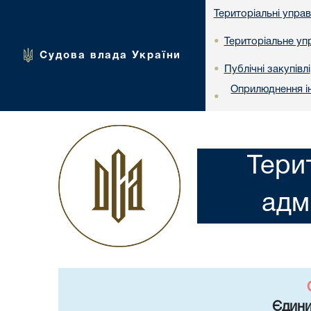
Територіальні упра
Територіальне упр
•
Судова влада України
Публічні закупівлі
•
Оприлюднення ін
•
Тери
адм
Єдини