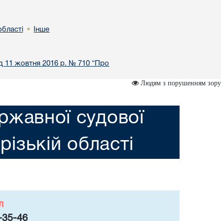
області
Інше
•
ід 11 жовтня 2016 р. № 710 “Про
Людям з порушенням зору
ржавної судової
різькій області
л
-35-46