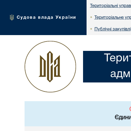
Територіальні упра
Судова влада України
Територіальне упр
•
Публічні закупівлі
•
Тери
адм
Єдини