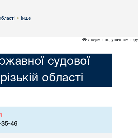
області
Інше
•
Людям з порушенням зору
ржавної судової
різькій області
л
-35-46